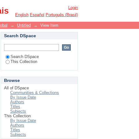
ura
Login
ais
English
Español
Português (Brasil)
lobal
→
Untitled
→
View Item
Search DSpace
Search DSpace
This Collection
Browse
All of DSpace
Communities & Collections
By Issue Date
Authors
Titles
Subjects
This Collection
By Issue Date
Authors
Titles
Subjects