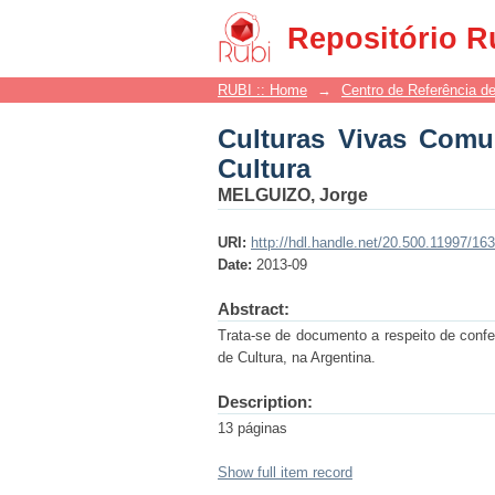
Culturas Vivas Comunt
Repositório R
RUBI :: Home
→
Centro de Referência de
Culturas Vivas Comun
Cultura
MELGUIZO, Jorge
URI:
http://hdl.handle.net/20.500.11997/16
Date:
2013-09
Abstract:
Trata-se de documento a respeito de confe
de Cultura, na Argentina.
Description:
13 páginas
Show full item record