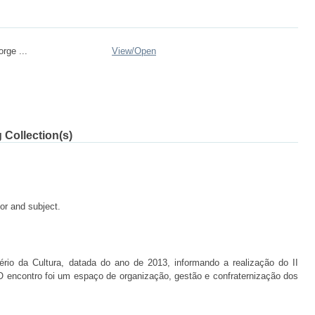
rge ...
View/
Open
 Collection(s)
tor and subject.
tério da Cultura, datada do ano de 2013, informando a realização do II
O encontro foi um espaço de organização, gestão e confraternização dos