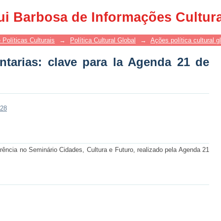
arias: clave para la Agenda 21 de Cult
ui Barbosa de Informações Cultur
 Políticas Culturais
→
Política Cultural Global
→
Ações política cultural g
tarias: clave para la Agenda 21 de
328
rência no Seminário Cidades, Cultura e Futuro, realizado pela Agenda 21