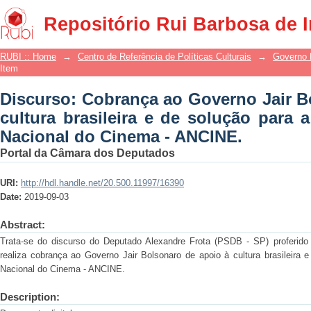
Discurso: Cobrança ao Governo Jair Bo
Repositório Rui Barbosa de 
solução para a gestão da Agência Nac
RUBI :: Home
→
Centro de Referência de Políticas Culturais
→
Governo 
Item
Discurso: Cobrança ao Governo Jair B
cultura brasileira e de solução para 
Nacional do Cinema - ANCINE.
Portal da Câmara dos Deputados
URI:
http://hdl.handle.net/20.500.11997/16390
Date:
2019-09-03
Abstract:
Trata-se do discurso do Deputado Alexandre Frota (PSDB - SP) proferid
realiza cobrança ao Governo Jair Bolsonaro de apoio à cultura brasileira 
Nacional do Cinema - ANCINE.
Description: