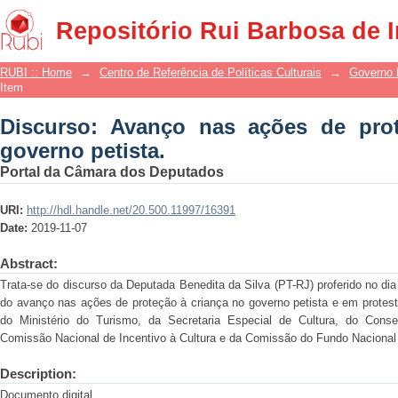
Discurso: Avanço nas ações de proteçã
Repositório Rui Barbosa de 
RUBI :: Home
→
Centro de Referência de Políticas Culturais
→
Governo 
Item
Discurso: Avanço nas ações de pro
governo petista.
Portal da Câmara dos Deputados
URI:
http://hdl.handle.net/20.500.11997/16391
Date:
2019-11-07
Abstract:
Trata-se do discurso da Deputada Benedita da Silva (PT-RJ) proferido no di
do avanço nas ações de proteção à criança no governo petista e em protesto
do Ministério do Turismo, da Secretaria Especial de Cultura, do Consel
Comissão Nacional de Incentivo à Cultura e da Comissão do Fundo Nacional 
Description:
Documento digital