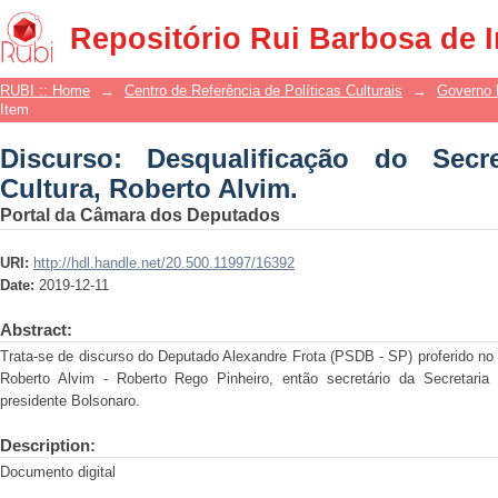
Discurso: Desqualificação do Secretári
Repositório Rui Barbosa de 
RUBI :: Home
→
Centro de Referência de Políticas Culturais
→
Governo 
Item
Discurso: Desqualificação do Secr
Cultura, Roberto Alvim.
Portal da Câmara dos Deputados
URI:
http://hdl.handle.net/20.500.11997/16392
Date:
2019-12-11
Abstract:
Trata-se de discurso do Deputado Alexandre Frota (PSDB - SP) proferido no
Roberto Alvim - Roberto Rego Pinheiro, então secretário da Secretaria
presidente Bolsonaro.
Description:
Documento digital