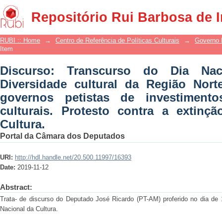
Discurso: Transcurso do Dia Nacional 
Repositório Rui Barbosa de 
Norte. Realização pelos governos 
culturais. Protesto contra a extinção d
RUBI :: Home
→
Centro de Referência de Políticas Culturais
→
Governo 
Item
Discurso: Transcurso do Dia Nac
Diversidade cultural da Região Nort
governos petistas de investimen
culturais. Protesto contra a extinç
Cultura.
Portal da Câmara dos Deputados
URI:
http://hdl.handle.net/20.500.11997/16393
Date:
2019-11-12
Abstract:
Trata- de discurso do Deputado José Ricardo (PT-AM) proferido no dia de
Nacional da Cultura.