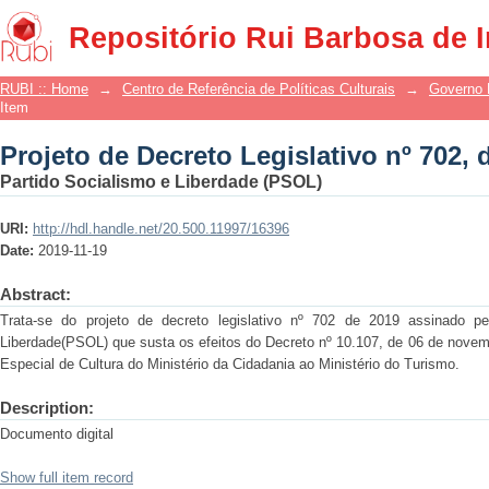
Projeto de Decreto Legislativo nº 702, 
Repositório Rui Barbosa de 
RUBI :: Home
→
Centro de Referência de Políticas Culturais
→
Governo 
Item
Projeto de Decreto Legislativo nº 702, 
Partido Socialismo e Liberdade (PSOL)
URI:
http://hdl.handle.net/20.500.11997/16396
Date:
2019-11-19
Abstract:
Trata-se do projeto de decreto legislativo nº 702 de 2019 assinado p
Liberdade(PSOL) que susta os efeitos do Decreto nº 10.107, de 06 de novemb
Especial de Cultura do Ministério da Cidadania ao Ministério do Turismo.
Description:
Documento digital
Show full item record