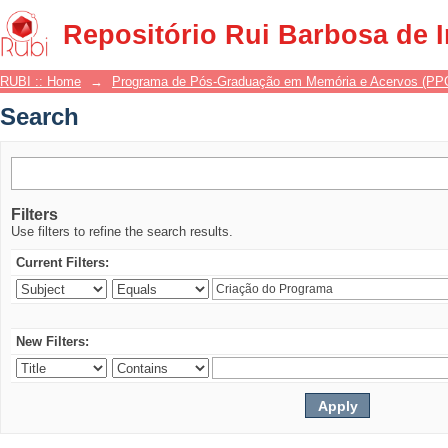
Search
Repositório Rui Barbosa de 
RUBI :: Home
→
Programa de Pós-Graduação em Memória e Acervos (P
Search
Filters
Use filters to refine the search results.
Current Filters:
New Filters: