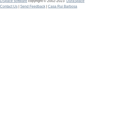
DSpace software
copyright © 2002-2023
DuraSpace
Contact Us
|
Send Feedback
|
Casa Rui Barbosa