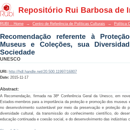
Recomendação referente à Proteção
Repositório Rui Barbosa de 
Diversidade e seu Papel na Sociedade
RUBI :: Home
→
Centro de Referência de Políticas Culturais
→
Política 
Recomendação referente à Proteç
Museus e Coleções, sua Diversida
Sociedade
UNESCO
URI:
http://hdl.handle.net/20.500.11997/16807
Date:
2015-11-17
Abstract:
A Recomendação, firmada na 38ª Conferência Geral da Unesco, em nov
Estados-membros para a importância da proteção e promoção dos museus e
no desenvolvimento sustentável por meio da preservação e proteção do p
diversidade cultural, da transmissão do conhecimento científico, do desen
educação continuada e coesão social, e do desenvolvimento das indústrias c