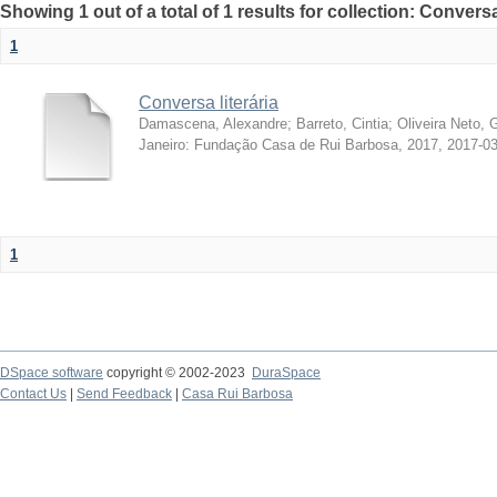
Showing 1 out of a total of 1 results for collection: Conversa
1
Conversa literária
Damascena, Alexandre
;
Barreto, Cintia
;
Oliveira Neto, 
Janeiro: Fundação Casa de Rui Barbosa, 2017
,
2017-03
1
DSpace software
copyright © 2002-2023
DuraSpace
Contact Us
|
Send Feedback
|
Casa Rui Barbosa