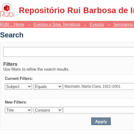
Search
Repositório Rui Barbosa de 
RUBI :: Home
→
Eventos e Sites Temáticos
→
Eventos
→
Seminários,
Search
Filters
Use filters to refine the search results.
Current Filters:
New Filters: