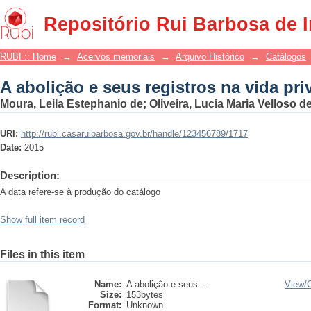
A abolição e seus registros na vida pri
Repositório Rui Barbosa de 
RUBI :: Home
→
Acervos memoriais
→
Arquivo Histórico
→
Catálogos
A abolição e seus registros na vida pri
Moura, Leila Estephanio de; Oliveira, Lucia Maria Velloso d
URI:
http://rubi.casaruibarbosa.gov.br/handle/123456789/1717
Date:
2015
Description:
A data refere-se à produção do catálogo
Show full item record
Files in this item
Name:
A abolição e seus ...
View/
Size:
153bytes
Format:
Unknown