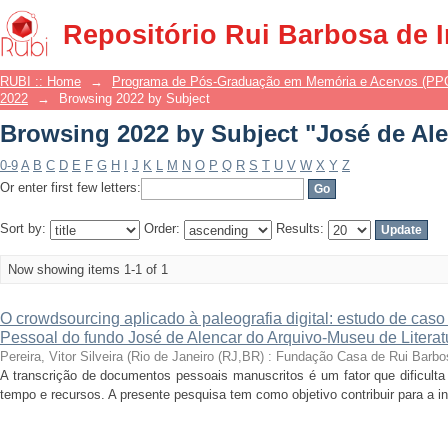
Browsing 2022 by Subject "José de Al
Repositório Rui Barbosa de 
RUBI :: Home
→
Programa de Pós-Graduação em Memória e Acervos (P
2022
→
Browsing 2022 by Subject
Browsing 2022 by Subject "José de Al
0-9
A
B
C
D
E
F
G
H
I
J
K
L
M
N
O
P
Q
R
S
T
U
V
W
X
Y
Z
Or enter first few letters:
Sort by:
Order:
Results:
Now showing items 1-1 of 1
O crowdsourcing aplicado à paleografia digital: estudo de cas
Pessoal do fundo José de Alencar do Arquivo-Museu de Literatu
Pereira, Vitor Silveira
(
Rio de Janeiro (RJ,BR) : Fundação Casa de Rui Barbo
A transcrição de documentos pessoais manuscritos é um fator que dificulta
tempo e recursos. A presente pesquisa tem como objetivo contribuir para a inv