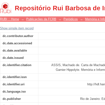
Carta de Machado de Assis para o seu 
Repositório Rui Barbosa de 
RUBI :: Home
→
Publicações da FCRB
→
Periódicos
→
Memória e Inf
Show simple item record
dc.contributor.author
dc.date.accessioned
dc.date.available
dc.date.issued
dc.identifier.citation
ASSIS, Machado de. Carta de Machado 
Garnier Hippolyte. Memória e Informa
dc.identifier.issn
dc.identifier.uri
http://hdl.h
dc.language.iso
dc.publisher
Rio de Janeiro: E