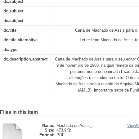
dc.subject
dc.subject
dc.subject
dc.title
Carta de Machado de Assis para o s
dc.title.alternative
Letter from Machado de Assis to 
dc.type
dc.description.abstract
Carta de Machado de Assis para o seu editor G
9 de novembro de 1903, na qual remete os orig
posteriormente denominada Esaú e Ja
alterações realizadas no texto. O doc
Machado de Assis sob a guarda do Arquivo-Mus
(AMLB), importante setor da Fun
Files in this item
Name:
Machado de Assis_ ...
View/
Size:
473.9Kb
Format:
PDF