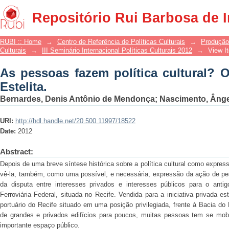
As pessoas fazem política cultural? O c
Repositório Rui Barbosa de 
RUBI :: Home
→
Centro de Referência de Políticas Culturais
→
Produção
Culturais
→
III Seminário Internacional Políticas Culturais 2012
→
View I
As pessoas fazem política cultural? 
Estelita.
Bernardes, Denis Antônio de Mendonça
;
Nascimento, Ânge
URI:
http://hdl.handle.net/20.500.11997/18522
Date:
2012
Abstract:
Depois de uma breve síntese histórica sobre a política cultural como expr
vê-la, também, como uma possível, e necessária, expressão da ação de 
da disputa entre interesses privados e interesses públicos para o antig
Ferroviária Federal, situada no Recife. Vendida para a iniciativa privada e
portuário do Recife situado em uma posição privilegiada, frente à Bacia d
de grandes e privados edifícios para poucos, muitas pessoas tem se mobi
importante espaço público.