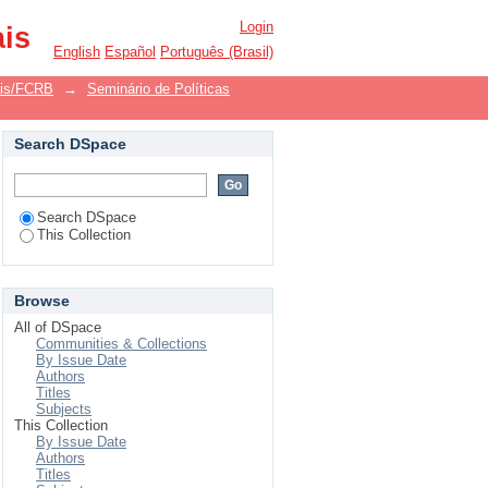
llín
Login
ais
English
Español
Português (Brasil)
ais/FCRB
→
Seminário de Políticas
Search DSpace
Search DSpace
This Collection
Browse
All of DSpace
Communities & Collections
By Issue Date
Authors
Titles
Subjects
This Collection
By Issue Date
Authors
Titles