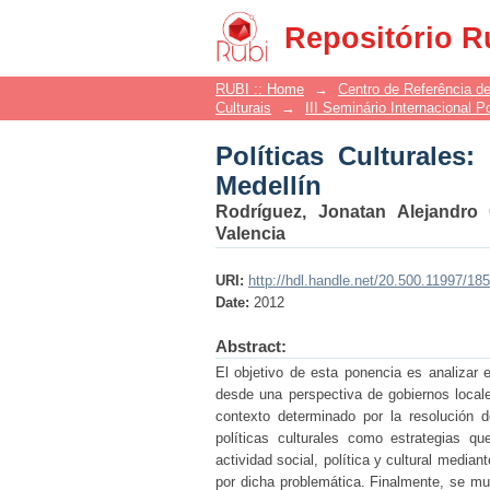
Políticas Culturales: 
Repositório R
RUBI :: Home
→
Centro de Referência de
Culturais
→
III Seminário Internacional P
Políticas Culturales
Medellín
Rodríguez, Jonatan Alejandro
Valencia
URI:
http://hdl.handle.net/20.500.11997/18
Date:
2012
Abstract:
El objetivo de esta ponencia es analizar 
desde una perspectiva de gobiernos locales
contexto determinado por la resolución de
políticas culturales como estrategias qu
actividad social, política y cultural media
por dicha problemática. Finalmente, se mue