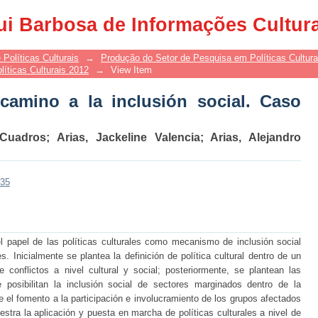
camino a la inclusión social. Caso Mede
ui Barbosa de Informações Cultur
 Políticas Culturais
→
Produção do Setor de Pesquisa em Políticas Cultur
olíticas Culturais 2012
→
View Item
: camino a la inclusión social. Caso
 Cuadros
;
Arias, Jackeline Valencia
;
Arias, Alejandro
535
el papel de las políticas culturales como mecanismo de inclusión social
. Inicialmente se plantea la definición de política cultural dentro de un
 conflictos a nivel cultural y social; posteriormente, se plantean las
e posibilitan la inclusión social de sectores marginados dentro de la
nte el fomento a la participación e involucramiento de los grupos afectados
stra la aplicación y puesta en marcha de políticas culturales a nivel de