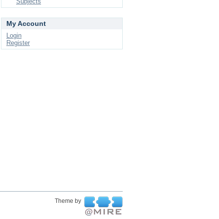
Subjects
My Account
Login
Register
Theme by