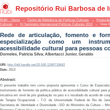
Rede de articulação, fomento e for
Repositório Rui Barbosa de 
instrumento da política acessibilidade
RUBI :: Home
→
Centro de Referência de Políticas Culturais
→
Produção
Culturais
→
IV Seminário Internacional Políticas Culturais 2013
→
View I
Rede de articulação, fomento e fo
especialização como um instrum
acessibilidade cultural para pessoas c
Dorneles, Patricia Silva
;
Albertacci Junior, Geraldo
URI:
http://hdl.handle.net/20.500.11997/18642
Date:
2013
Abstract:
O presente trabalho tem como proposta apresentar o Curso de Especializ
instrumento de fomento da politica pública de acessibilidade cultural para
iniciativa em nivel de pós graduação no país é o resultado do acordo de co
de Terapia Ocupacional – T.O. da Universidade Federal do Rio de Jan
Secretaria de Identidade e Diversidade –SID do Ministério da Cultura – Mi
Programa Cultura Viva, o curso se torna um instrumento de fortalecimnto da p