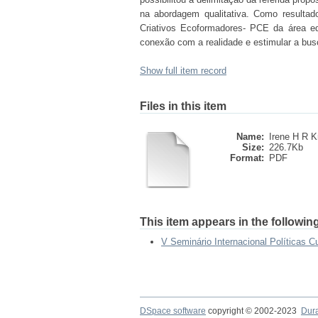
na abordagem qualitativa. Como resultado
Criativos Ecoformadores- PCE da área edu
conexão com a realidade e estimular a bu
Show full item record
Files in this item
Name:
Irene H R K
Size:
226.7Kb
Format:
PDF
This item appears in the following
V Seminário Internacional Políticas C
DSpace software
copyright © 2002-2023
Dur