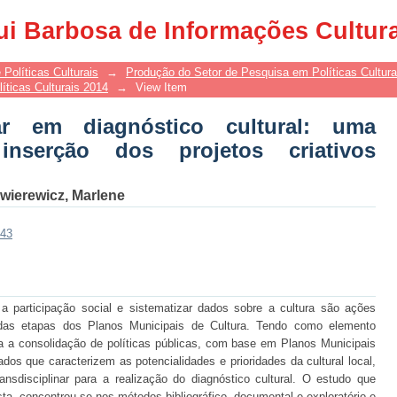
r em diagnóstico cultural: uma propost
ui Barbosa de Informações Cultur
oformadores - PCE
 Políticas Culturais
→
Produção do Setor de Pesquisa em Políticas Cultur
íticas Culturais 2014
→
View Item
nar em diagnóstico cultural: uma
nserção dos projetos criativos
wierewicz, Marlene
743
r a participação social e sistematizar dados sobre a cultura são ações
a das etapas dos Planos Municipais de Cultura. Tendo como elemento
ara a consolidação de políticas públicas, com base em Planos Municipais
ados que caracterizem as potencialidades e prioridades da cultural local,
ansdisciplinar para a realização do diagnóstico cultural. O estudo que
osta, concentrou-se nos métodos bibliográfico, documental e exploratório e