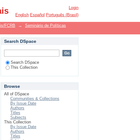
a para a inserção dos
Login
ais
English
Español
Português (Brasil)
ais/FCRB
→
Seminário de Políticas
Search DSpace
Search DSpace
This Collection
Browse
All of DSpace
Communities & Collections
By Issue Date
Authors
Titles
Subjects
This Collection
By Issue Date
Authors
Titles