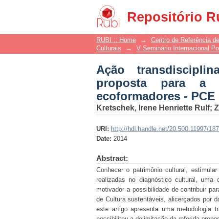
Ação transdisciplina
Repositório R
projetos criativos ec
RUBI :: Home
→
Centro de Referência de
Culturais
→
V Seminário Internacional Pol
Ação transdiscipli
proposta para a i
ecoformadores - PCE
Kretschek, Irene Henriette Rulf
;
Z
URI:
http://hdl.handle.net/20.500.11997/18
Date:
2014
Abstract:
Conhecer o patrimônio cultural, estimula
realizadas no diagnóstico cultural, um
motivador a possibilidade de contribuir p
de Cultura sustentáveis, alicerçados por d
este artigo apresenta uma metodologia tr
possibilitou a delimitação da referida prop