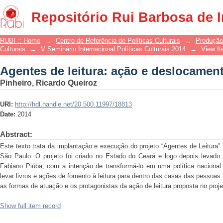
Agentes de leitura: ação e deslocamen
Repositório Rui Barbosa de 
RUBI :: Home
→
Centro de Referência de Políticas Culturais
→
Produção
Culturais
→
V Seminário Internacional Políticas Culturais 2014
→
View I
Agentes de leitura: ação e deslocamen
Pinheiro, Ricardo Queiroz
URI:
http://hdl.handle.net/20.500.11997/18813
Date:
2014
Abstract:
Este texto trata da implantação e execução do projeto “Agentes de Leitura
São Paulo. O projeto foi criado no Estado do Ceará e logo depois levado a
Fabiano Piúba, com a intenção de transformá-lo em uma política nacional de
levar livros e ações de fomento à leitura para dentro das casas das pessoas.
as formas de atuação e os protagonistas da ação de leitura proposta no proje
Show full item record