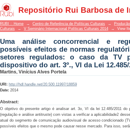
Uma análise concorrencial e regulat
Repositório Rui Barbosa de 
regulatórias incidentes sobre setores
dispositivo do art. 3º., VI da Lei 12.485
RUBI :: Home
→
Centro de Referência de Políticas Culturais
→
Produção
Culturais
→
V Seminário Internacional Políticas Culturais 2014
→
View I
Uma análise concorrencial e reg
possíveis efeitos de normas regulatór
setores regulados: o caso da TV p
dispositivo do art. 3º., VI da Lei 12.485
Martins, Vinícius Alves Portela
URI:
http://hdl.handle.net/20.500.11997/18859
Date:
2014
Abstract:
O objetivo do presente artigo é analisar art. 3o, VI da lei 12.485/2011 do
(regulação e análise antitruste) com vistas a verificar a aplicabilidade2 dess
atual do segmento de comunicação audiovisual de acesso condicionado (TV 
possíveis efeitos que o mesmo pode causar nesse mercado. Para isso, ser