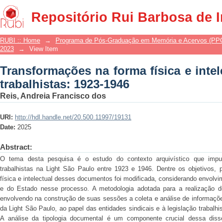
Transformações na forma física e intele
Repositório Rui Barbosa de 
RUBI :: Home
→
Programa de Pós-Graduação em Memória e Acervos (P
2023
→
View Item
Transformações na forma física e intel
trabalhistas: 1923-1946
Reis, Andreia Francisco dos
URI:
http://hdl.handle.net/20.500.11997/19131
Date:
2025
Abstract:
O tema desta pesquisa é o estudo do contexto arquivístico que impul
trabalhistas na Light São Paulo entre 1923 e 1946. Dentre os objetivos,
física e intelectual desses documentos foi modificada, considerando envolv
e do Estado nesse processo. A metodologia adotada para a realização de
envolvendo na construção de suas sessões a coleta e análise de informaçõe
da Light São Paulo, ao papel das entidades sindicais e à legislação trabalhi
A análise da tipologia documental é um componente crucial dessa dis