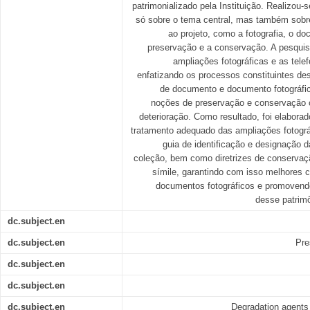
patrimonializado pela Instituição. Realizou-s
só sobre o tema central, mas também sobre
ao projeto, como a fotografia, o d
preservação e a conservação. A pesquis
ampliações fotográficas e as tele
enfatizando os processos constituintes de
de documento e documento fotográfic
noções de preservação e conservação 
deterioração. Como resultado, foi elabora
tratamento adequado das ampliações fotogr
guia de identificação e designação d
coleção, bem como diretrizes de conservaç
símile, garantindo com isso melhores 
documentos fotográficos e promovend
desse patrim
dc.subject.en
dc.subject.en
Pre
dc.subject.en
dc.subject.en
dc.subject.en
Degradation agents