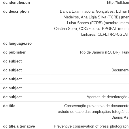
dc.identifier.uri
http://hdl.h
dc.description
Banca Examinadora: Gonçalves, Edmar M
Medeiros, Ana Lígia Silva (FCRB) (mem
Luisa Soares (FCRB) (membro interno
Cristina Serra, COC/Fiocruz-PPGPAT (membr
Linhares, CEFET/RJ-CGLAT 
dc.language.iso
dc.publisher
Rio de Janeiro (RJ, BR): Fu
dc.subject
dc.subject
Documento
dc.subject
dc.subject
dc.subject
Agentes de deterioração 
dc.title
Conservação preventiva de documentos
estudo de caso das ampliações fotográfica
Diários As
dc.title.alternative
Preventive conservation of press photograp