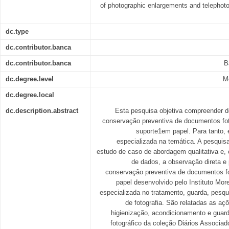
of photographic enlargements and telephoto
dc.type
dc.contributor.banca
dc.contributor.banca
B
dc.degree.level
M
dc.degree.local
dc.description.abstract
Esta pesquisa objetiva compreender d
conservação preventiva de documentos fo
suporte1em papel. Para tanto, 
especializada na temática. A pesqui
estudo de caso de abordagem qualitativa e,
de dados, a observação direta e 
conservação preventiva de documentos f
papel desenvolvido pelo Instituto More
especializada no tratamento, guarda, pesq
de fotografia. São relatadas as aç
higienização, acondicionamento e guar
fotográfico da coleção Diários Associad