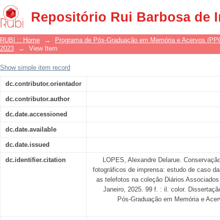
Conservação preventiva de documentos
Repositório Rui Barbosa de 
das ampliações fotográficas e as tele
de Janeiro.
RUBI :: Home
→
Programa de Pós-Graduação em Memória e Acervos (P
2023
→
View Item
Show simple item record
dc.contributor.orientador
dc.contributor.author
dc.date.accessioned
dc.date.available
dc.date.issued
dc.identifier.citation
LOPES, Alexandre Delarue. Conservação
fotográficos de imprensa: estudo de caso da
as telefotos na coleção Diários Associados
Janeiro, 2025. 99 f. : il. color. Dissert
Pós-Graduação em Memória e Acer