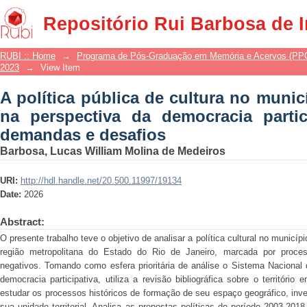
A política pública de cultura no mu
Repositório Rui Barbosa de 
democracia participativa: potenciais, 
RUBI :: Home
→
Programa de Pós-Graduação em Memória e Acervos (P
2023
→
View Item
A política pública de cultura no muni
na perspectiva da democracia partici
demandas e desafios
Barbosa, Lucas William Molina de Medeiros
URI:
http://hdl.handle.net/20.500.11997/19134
Date:
2026
Abstract:
O presente trabalho teve o objetivo de analisar a política cultural no munic
região metropolitana do Estado do Rio de Janeiro, marcada por proce
negativos. Tomando como esfera prioritária de análise o Sistema Nacional 
democracia participativa, utiliza a revisão bibliográfica sobre o territór
estudar os processos históricos de formação de seu espaço geográfico, inv
sua unidade territorial. Analisa as propostas políticas do período 2003-2018,