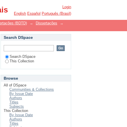
Login
ais
English
Español
Português (Brasil)
ssertações (BDTD)
→
Dissertações
→
Search DSpace
Search DSpace
This Collection
Browse
All of DSpace
Communities & Collections
By Issue Date
Authors
Titles
Subjects
This Collection
By Issue Date
Authors
Titles