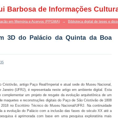
 3D do Palácio da Quinta da Boa Vista
ui Barbosa de Informações Cultur
uação em Memória e Acervos (PPGMA)
→
Biblioteca digital de teses e di
em 3D do Palácio da Quinta da Boa
135
o Cristóvão, antigo Paço Real/Imperial e atual sede do Museu Nacional,
 Janeiro (UFRJ), é representada neste artigo em ambiente digital. Esta
e complementar um projeto de resgate da evolução arquitetônica de um
 de maquetes e reconstruções digitais do Paço de São Cristóvão de 1808
 a 2018 no Escritório Técnico do Museu Nacional/UFRJ. Na continuidade
a a evolução do Palácio com a inclusão das fases do século XX até a
pesquisa é aprimorada com base em uma pesquisa exploratória mais