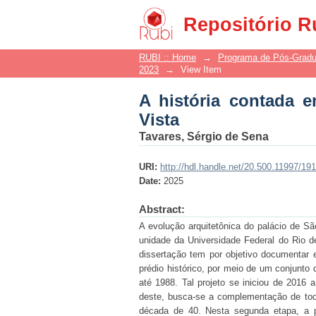
A história contada em
Repositório R
RUBI :: Home
→
Programa de Pós-Grad
2023
→
View Item
A história contada 
Vista
Tavares, Sérgio de Sena
URI:
http://hdl.handle.net/20.500.11997/19
Date:
2025
Abstract:
A evolução arquitetônica do palácio de Sã
unidade da Universidade Federal do Rio de
dissertação tem por objetivo documentar 
prédio histórico, por meio de um conjunto
até 1988. Tal projeto se iniciou de 2016
deste, busca-se a complementação de tod
década de 40. Nesta segunda etapa, a 