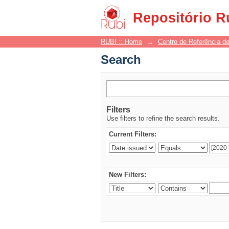
Search
Repositório R
RUBI :: Home
→
Centro de Referência de
Search
Filters
Use filters to refine the search results.
Current Filters:
New Filters: