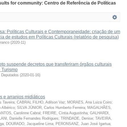
esults for community: Centro de Referência de Políticas
sa: Políticas Culturais e Contemporaneidade: criação de um
ia de estudos em Políticas Culturais (relatório de pesquisa)
ranco
(
2020-11
)
eto suspende decretos que transferiram órgãos culturais
o Turismo
s Deputados
(
2020-01-16
)
is e arranjos midiáticos
 Taveira
;
CABRAL FILHO, Adilson Vaz
;
MORAES, Ana Luiza Coiro
;
Albérico
;
SILVA JÚNIOR, Carlos Humberto Ferreira
;
MAGALHÃES,
NTOS, Carolinne Cabral
;
FREIRE, Cíntia Augustinha
;
GALHARDI,
ANI, Danielle Fernandes Rodrigues
;
TRINDADE, Denise
;
TAVEIRA,
ga
;
DOURADO, Jacqueline Lima
;
PERONSANZ, Juan José Igartua
;