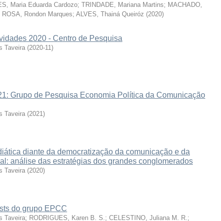
, Maria Eduarda Cardozo
;
TRINDADE, Mariana Martins
;
MACHADO,
;
ROSA, Rondon Marques
;
ALVES, Thainá Queiróz
(
2020
)
ividades 2020 - Centro de Pesquisa
 Taveira
(
2020-11
)
1: Grupo de Pesquisa Economia Política da Comunicação
 Taveira
(
2021
)
iática diante da democratização da comunicação e da
ral: análise das estratégias dos grandes conglomerados
 Taveira
(
2020
)
sts do grupo EPCC
 Taveira
;
RODRIGUES, Karen B. S.
;
CELESTINO, Juliana M. R.
;