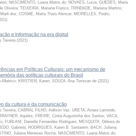
ren
;
NASCIMENTO, Luana Matos do
;
NOVAES, Lucia
;
GUEDES, Maria
e Oliveira
;
TEIXEIRA, Mariana Franco
;
TRINDADE, Mariana Martins
;
arli dos
;
COSME, Marta Thaís Alencar
;
MEIRELLES, Pedro
;
021
)
ção e Informação na era digital
 Taveira
(
2021
)
rências em Políticas Culturais: um mecanismo de
mória das políticas culturais do Brasil
Albérico
;
KRISTIEN, Karen
;
SOUZA, Ana Torrezan de
(
2021
)
vo da cultura e da comunicação
 Taveira
;
CABRAL FILHO, Adilson Vaz
;
URETA, Ainara Larrondo
;
BRAYNER, Aquiles
;
FREIRE, Cintia Augustinha dos Santos
;
VACA,
co
;
FURLANI, Danielle Fernandes Rodrigues
;
MESQUITA, Débora de
EDO, Gabriela
;
RODRIGUES, Karen B. Santarem
;
BACH, Juliana
;
TINO, Juliana Meneses Rocha
;
NASCIMENTO, Luana Matos do
;