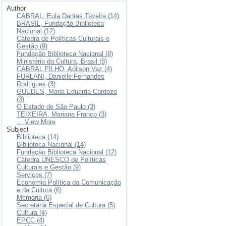
Author
CABRAL, Eula Dantas Taveira (14)
BRASIL, Fundação Biblioteca
Nacional (12)
Cátedra de Políticas Culturais e
Gestão (9)
Fundação Biblioteca Nacional (8)
Ministério da Cultura, Brasil (8)
CABRAL FILHO, Adilson Vaz (4)
FURLANI, Danielle Fernandes
Rodrigues (3)
GUEDES, Maria Eduarda Cardozo
(3)
O Estado de São Paulo (3)
TEIXEIRA, Mariana Franco (3)
... View More
Subject
Biblioteca (14)
Biblioteca Nacional (14)
Fundação Biblioteca Nacional (12)
Cátedra UNESCO de Políticas
Culturais e Gestão (9)
Serviços (7)
Economia Política da Comunicação
e da Cultura (6)
Memória (6)
Secretaria Especial de Cultura (5)
Cultura (4)
EPCC (4)