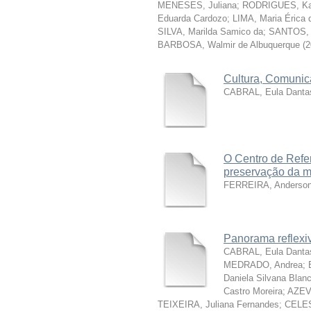
MENESES, Juliana
;
RODRIGUES, Ka
Eduarda Cardozo
;
LIMA, Maria Érica d
SILVA, Marilda Samico da
;
SANTOS, M
BARBOSA, Walmir de Albuquerque
(
2
Cultura, Comunica
CABRAL, Eula Dantas
O Centro de Refe
preservação da me
FERREIRA, Anderson 
Panorama reflexi
CABRAL, Eula Dantas
MEDRADO, Andrea
;
Daniela Silvana Blan
Castro Moreira
;
AZEV
TEIXEIRA, Juliana Fernandes
;
CELES