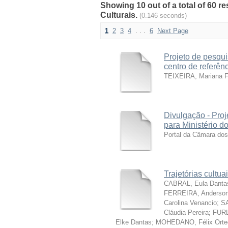
Showing 10 out of a total of 60 r
Culturais.
(0.146 seconds)
1
2
3
4
. . .
6
Next Page
Projeto de pesqui
centro de referênc
TEIXEIRA, Mariana F
Divulgação - Proj
para Ministério d
Portal da Câmara do
Trajetórias cultua
CABRAL, Eula Dantas
FERREIRA, Anderson 
Carolina Venancio
;
SA
Cláudia Pereira
;
FURL
Elke Dantas
;
MOHEDANO, Félix Orte