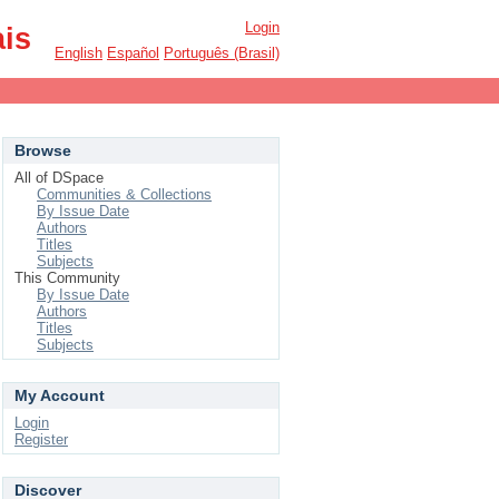
Login
ais
English
Español
Português (Brasil)
Browse
All of DSpace
Communities & Collections
By Issue Date
Authors
Titles
Subjects
This Community
By Issue Date
Authors
Titles
Subjects
My Account
Login
Register
Discover