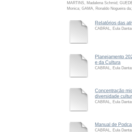
MARTINS, Madalena Schmid
;
GUEDES
Monica
;
GAMA, Ronaldo Nogueira da
Relatórios das at
CABRAL, Eula Dantas
Planejamento 202
e da Cultura
CABRAL, Eula Dantas
Concentração mid
diversidade cultu
CABRAL, Eula Dantas
Manual de Podca
CABRAL, Eula Dantas