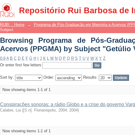
Browsing Programa de Pós-Gradua
Repositório Rui Barbosa de 
Subject "Getúlio Vargas"
RUBI :: Home
→
Programa de Pós-Graduação em Memória e Acervos (P
Subject
Browsing Programa de Pós-Gradua
Acervos (PPGMA) by Subject "Getúlio 
0-9
A
B
C
D
E
F
G
H
I
J
K
L
M
N
O
P
Q
R
S
T
U
V
W
X
Y
Z
Or enter first few letters:
Sort by:
Order:
Results:
Now showing items 1-1 of 1
Conspirações sonoras: a rádio Globo e a crise do governo Var
Calabre, Lia
(
[S.n]: Florianópolis, 2004
,
2004
)
Now showing items 1-1 of 1