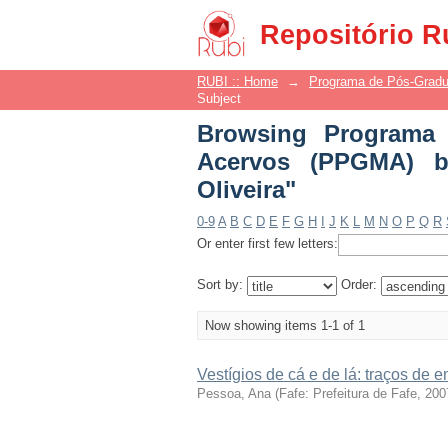
Browsing Programa
Repositório R
Subject "Guimarães, A
RUBI :: Home
→
Programa de Pós-Grad
Subject
Browsing Programa
Acervos (PPGMA) b
Oliveira"
0-9
A
B
C
D
E
F
G
H
I
J
K
L
M
N
O
P
Q
R
Or enter first few letters:
Sort by:
Order:
Now showing items 1-1 of 1
Vestígios de cá e de lá: traços de 
Pessoa, Ana
(
Fafe: Prefeitura de Fafe, 200