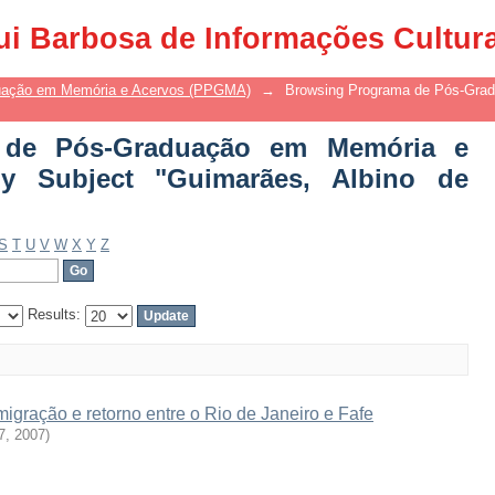
 de Pós-Graduação em Memória e 
ui Barbosa de Informações Cultur
lbino de Oliveira"
uação em Memória e Acervos (PPGMA)
→
Browsing Programa de Pós-Gra
 de Pós-Graduação em Memória e
y Subject "Guimarães, Albino de
S
T
U
V
W
X
Y
Z
Results:
emigração e retorno entre o Rio de Janeiro e Fafe
7
,
2007
)