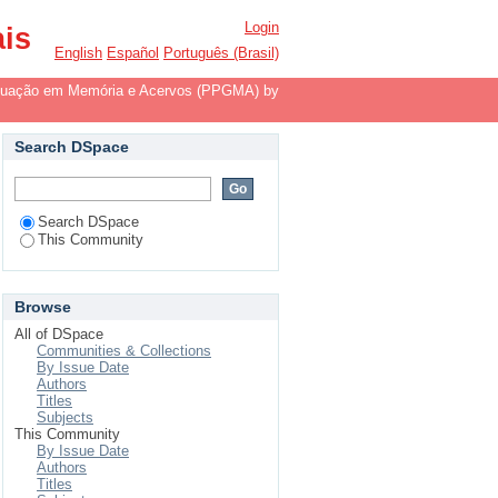
Acervos (PPGMA) by
Login
ais
English
Español
Português (Brasil)
duação em Memória e Acervos (PPGMA) by
Search DSpace
Search DSpace
This Community
Browse
All of DSpace
Communities & Collections
By Issue Date
Authors
Titles
Subjects
This Community
By Issue Date
Authors
Titles