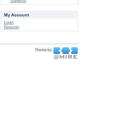
Subjects
My Account
Login
Register
Theme by