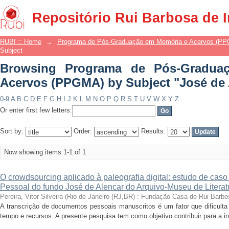
Browsing Programa de Pós-Gradua
Repositório Rui Barbosa de 
Subject "José de Alencar"
RUBI :: Home
→
Programa de Pós-Graduação em Memória e Acervos (P
Subject
Browsing Programa de Pós-Gradua
Acervos (PPGMA) by Subject "José de 
0-9
A
B
C
D
E
F
G
H
I
J
K
L
M
N
O
P
Q
R
S
T
U
V
W
X
Y
Z
Or enter first few letters:
Sort by:
Order:
Results:
Now showing items 1-1 of 1
O crowdsourcing aplicado à paleografia digital: estudo de cas
Pessoal do fundo José de Alencar do Arquivo-Museu de Literatu
Pereira, Vitor Silveira
(
Rio de Janeiro (RJ,BR) : Fundação Casa de Rui Barbo
A transcrição de documentos pessoais manuscritos é um fator que dificulta
tempo e recursos. A presente pesquisa tem como objetivo contribuir para a inv