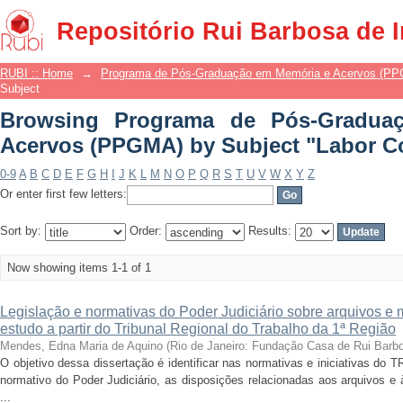
Browsing Programa de Pós-Gradua
Repositório Rui Barbosa de 
Subject "Labor Court"
RUBI :: Home
→
Programa de Pós-Graduação em Memória e Acervos (P
Subject
Browsing Programa de Pós-Gradua
Acervos (PPGMA) by Subject "Labor C
0-9
A
B
C
D
E
F
G
H
I
J
K
L
M
N
O
P
Q
R
S
T
U
V
W
X
Y
Z
Or enter first few letters:
Sort by:
Order:
Results:
Now showing items 1-1 of 1
Legislação e normativas do Poder Judiciário sobre arquivos e 
estudo a partir do Tribunal Regional do Trabalho da 1ª Região
Mendes, Edna Maria de Aquino
(
Rio de Janeiro: Fundação Casa de Rui Barb
O objetivo dessa dissertação é identificar nas normativas e iniciativas do 
normativo do Poder Judiciário, as disposições relacionadas aos arquivos e
...