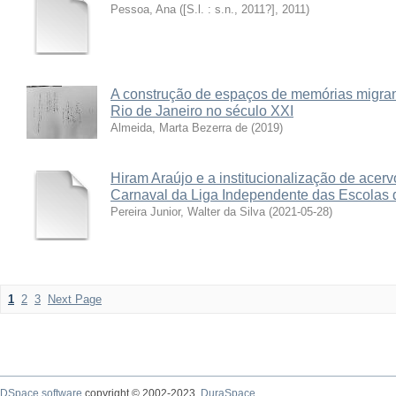
Pessoa, Ana
(
[S.l. : s.n., 2011?]
,
2011
)
A construção de espaços de memórias migran
Rio de Janeiro no século XXI
Almeida, Marta Bezerra de
(
2019
)
Hiram Araújo e a institucionalização de acer
Carnaval da Liga Independente das Escolas 
Pereira Junior, Walter da Silva
(
2021-05-28
)
1
2
3
Next Page
DSpace software
copyright © 2002-2023
DuraSpace