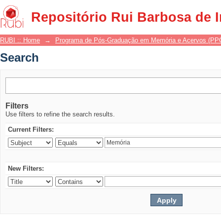
Search
Repositório Rui Barbosa de 
RUBI :: Home
→
Programa de Pós-Graduação em Memória e Acervos (P
Search
Filters
Use filters to refine the search results.
Current Filters:
New Filters: