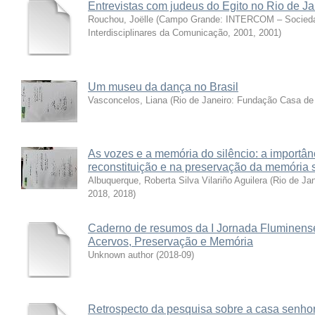
Entrevistas com judeus do Egito no Rio de Ja
Rouchou, Joëlle
(
Campo Grande: INTERCOM – Sociedad
Interdisciplinares da Comunicação, 2001
,
2001
)
Um museu da dança no Brasil
Vasconcelos, Liana
(
Rio de Janeiro: Fundação Casa de
As vozes e a memória do silêncio: a importâ
reconstituição e na preservação da memória 
Albuquerque, Roberta Silva Vilariño Aguilera
(
Rio de Ja
2018
,
2018
)
Caderno de resumos da I Jornada Fluminen
Acervos, Preservação e Memória
Unknown author
(
2018-09
)
Retrospecto da pesquisa sobre a casa senhor