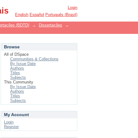
Login
ais
English
Español
Português (Brasil)
ssertações (BDTD)
→
Dissertações
→
Browse
All of DSpace
Communities & Collections
By Issue Date
Authors
Titles
Subjects
This Community
By Issue Date
Authors
Titles
Subjects
My Account
Login
Register