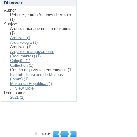
Discover
Author
Petrucci, Karen Antunes de Araujo
(1)
Subject
Archival management in museums
(1)
Archives (1)
Arquivologia (1)
Arquivos (1)
Arquivos e arquivamento
(Documentos) (1)
Coleção (1)
Collection (1)
Gestão arquivística em museus (1)
Instituto Brasileiro de Museus
(Ibram) (1)
Museu da República (1)
... View More
Date Issued
2021 (1)
Theme by