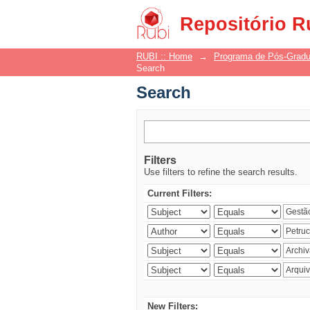
Search
Repositório R
RUBI :: Home
→
Programa de Pós-Grad
Search
Search
Filters
Use filters to refine the search results.
Current Filters:
New Filters: