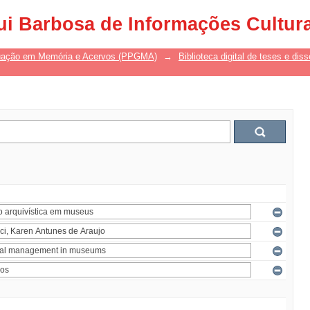
ui Barbosa de Informações Cultur
uação em Memória e Acervos (PPGMA)
→
Biblioteca digital de teses e di