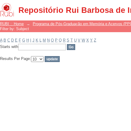
Filter by: Subject
Repositório Rui Barbosa de 
RUBI :: Home
→
Programa de Pós-Graduação em Memória e Acervos (P
Filter by: Subject
A
B
C
D
E
F
G
H
I
J
K
L
M
N
O
P
Q
R
S
T
U
V
W
X
Y
Z
Starts with
Results Per Page: