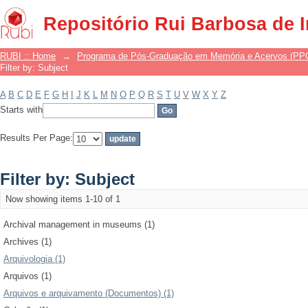
Filter by: Subject
Repositório Rui Barbosa de 
RUBI :: Home
→
Programa de Pós-Graduação em Memória e Acervos (P
Filter by: Subject
A
B
C
D
E
F
G
H
I
J
K
L
M
N
O
P
Q
R
S
T
U
V
W
X
Y
Z
Starts with
Results Per Page:
Filter by: Subject
Now showing items 1-10 of 1
Archival management in museums (1)
Archives (1)
Arquivologia (1)
Arquivos (1)
Arquivos e arquivamento (Documentos) (1)