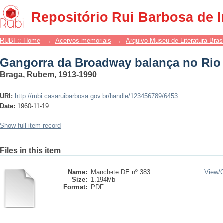
Gangorra da Broadway balança no Rio
Repositório Rui Barbosa de 
RUBI :: Home
→
Acervos memoriais
→
Arquivo Museu de Literatura Brasi
Gangorra da Broadway balança no Rio
Braga, Rubem, 1913-1990
URI:
http://rubi.casaruibarbosa.gov.br/handle/123456789/6453
Date:
1960-11-19
Show full item record
Files in this item
Name:
Manchete DE nº 383 ...
View/
Size:
1.194Mb
Format:
PDF