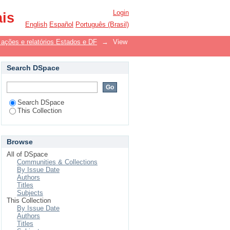
Login
ais
English
Español
Português (Brasil)
ações e relatórios Estados e DF
→
View
Search DSpace
Search DSpace
This Collection
Browse
All of DSpace
Communities & Collections
By Issue Date
Authors
Titles
Subjects
This Collection
By Issue Date
Authors
Titles