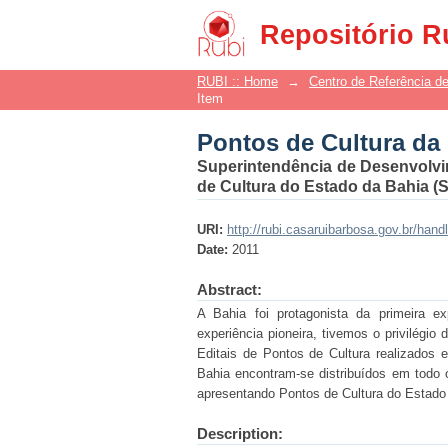
Pontos de Cultura da
Repositório R
RUBI :: Home
→
Centro de Referência de
Item
Pontos de Cultura da
Superintendência de Desenvolvi
de Cultura do Estado da Bahia 
URI:
http://rubi.casaruibarbosa.gov.br/han
Date:
2011
Abstract:
A Bahia foi protagonista da primeira 
experiência pioneira, tivemos o privilégio
Editais de Pontos de Cultura realizados 
Bahia encontram-se distribuídos em todo 
apresentando Pontos de Cultura do Estado
Description: