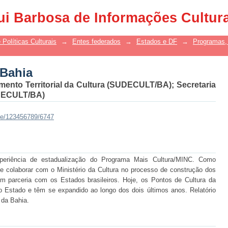
 Bahia
ui Barbosa de Informações Cultur
 Políticas Culturais
→
Entes federados
→
Estados e DF
→
Programas, 
 Bahia
mento Territorial da Cultura (SUDECULT/BA)
;
Secretaria
(SECULT/BA)
dle/123456789/6747
experiência de estadualização do Programa Mais Cultura/MINC. Como
 de colaborar com o Ministério da Cultura no processo de construção dos
em parceria com os Estados brasileiros. Hoje, os Pontos de Cultura da
o Estado e têm se expandido ao longo dos dois últimos anos. Relatório
 da Bahia.