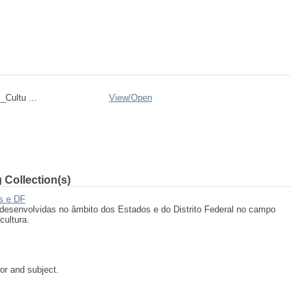
_Cultu ...
View/
Open
 Collection(s)
os e DF
desenvolvidas no âmbito dos Estados e do Distrito Federal no campo
cultura.
tor and subject.