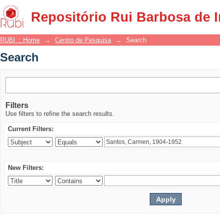
Search
Repositório Rui Barbosa de 
RUBI :: Home
→
Centro de Pesquisa
→
Search
Search
Filters
Use filters to refine the search results.
Current Filters:
New Filters: