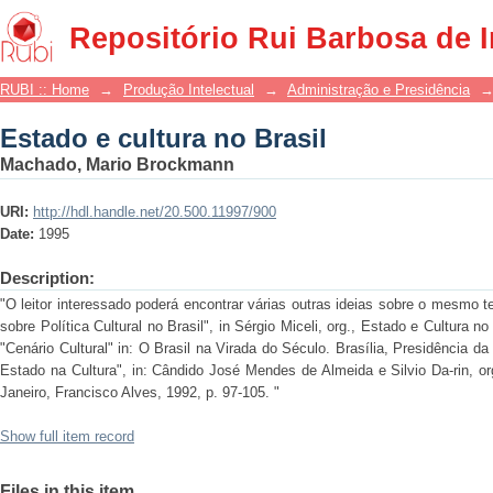
Estado e cultura no Brasil
Repositório Rui Barbosa de 
RUBI :: Home
→
Produção Intelectual
→
Administração e Presidência
Estado e cultura no Brasil
Machado, Mario Brockmann
URI:
http://hdl.handle.net/20.500.11997/900
Date:
1995
Description:
"O leitor interessado poderá encontrar várias outras ideias sobre o mesmo 
sobre Política Cultural no Brasil", in Sérgio Miceli, org., Estado e Cultura no
"Cenário Cultural" in: O Brasil na Virada do Século. Brasília, Presidência d
Estado na Cultura", in: Cândido José Mendes de Almeida e Silvio Da-rin, or
Janeiro, Francisco Alves, 1992, p. 97-105. "
Show full item record
Files in this item