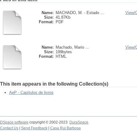
Name:
MACHADO, M. - Estado ...
View/
Size:
41.87Kb
Format:
PDF
Name:
Machado, Mario ...
View/
Size:
199bytes
Format:
HTML
This item appears in the following Collection(s)
AeP - Capítulos de livros
DSpace software
copyright © 2002-2023
DuraSpace
Contact Us
|
Send Feedback
|
Casa Rui Barbosa