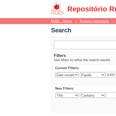
Search
Repositório R
RUBI :: Home
→
Acervos memoriais
→
Search
Filters
Use filters to refine the search results.
Current Filters:
New Filters: