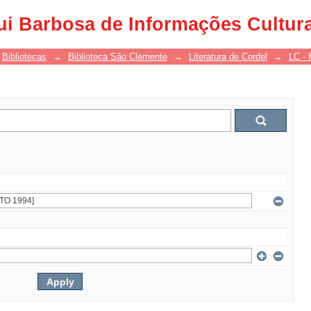
ui Barbosa de Informações Cultur
Bibliotecas
→
Biblioteca São Clemente
→
Literatura de Cordel
→
LC - 