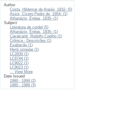
Author
Costa, Hildemar de Araújo, 1932- (5)
Assis, Cícero Pedro de, 1954- (1)
Athanázio, Enéas, 1935- (1)
Subject
Literatura de cordel (5)
Athanázio, Enéas, 1935- (1)
Cavalcanti, Rodolfo Coelho (1)
Crônica - Descrições (1)
Exaltação (1)
Herói singular (1)
LC2830 (1)
LC8744 (1)
LC9022 (1)
LC9023 (1)
... View More
Date Issued
1990 - 1994 (2)
1980 - 1989 (3)