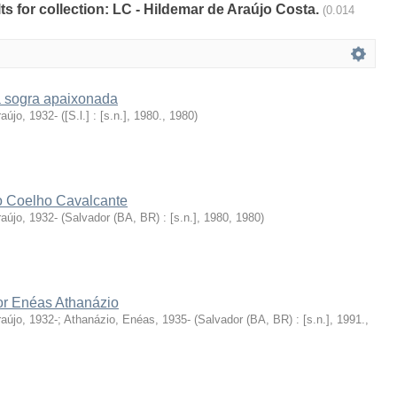
lts for collection: LC - Hildemar de Araújo Costa.
(0.014
 sogra apaixonada
aújo, 1932-
(
[S.l.] : [s.n.], 1980.
,
1980
)
o Coelho Cavalcante
aújo, 1932-
(
Salvador (BA, BR) : [s.n.], 1980
,
1980
)
tor Enéas Athanázio
aújo, 1932-
;
Athanázio, Enéas, 1935-
(
Salvador (BA, BR) : [s.n.], 1991.
,