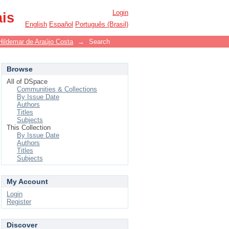
Login
ais
English
Español
Português (Brasil)
Hildemar de Araújo Costa
→
Search
Browse
All of DSpace
Communities & Collections
By Issue Date
Authors
Titles
Subjects
This Collection
By Issue Date
Authors
Titles
Subjects
My Account
Login
Register
Discover