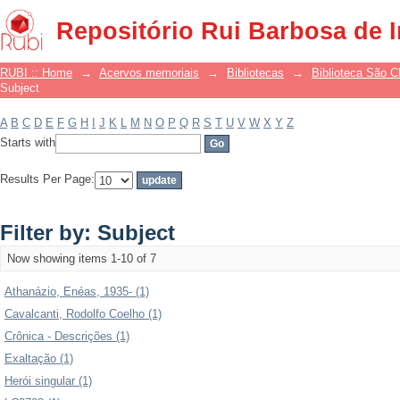
Filter by: Subject
Repositório Rui Barbosa de 
RUBI :: Home
→
Acervos memoriais
→
Bibliotecas
→
Biblioteca São 
Subject
A
B
C
D
E
F
G
H
I
J
K
L
M
N
O
P
Q
R
S
T
U
V
W
X
Y
Z
Starts with
Results Per Page:
Filter by: Subject
Now showing items 1-10 of 7
Athanázio, Enéas, 1935- (1)
Cavalcanti, Rodolfo Coelho (1)
Crônica - Descrições (1)
Exaltação (1)
Herói singular (1)