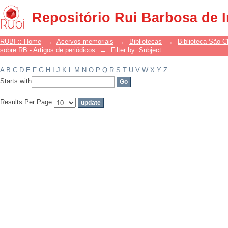
Filter by: Subject
Repositório Rui Barbosa de 
RUBI :: Home
→
Acervos memoriais
→
Bibliotecas
→
Biblioteca São 
sobre RB - Artigos de periódicos
→
Filter by: Subject
A
B
C
D
E
F
G
H
I
J
K
L
M
N
O
P
Q
R
S
T
U
V
W
X
Y
Z
Starts with
Results Per Page: