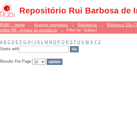
Filter by: Subject
Repositório Rui Barbosa de 
RUBI :: Home
→
Acervos memoriais
→
Bibliotecas
→
Biblioteca São 
sobre RB - Artigos de periódicos
→
Filter by: Subject
A
B
C
D
E
F
G
H
I
J
K
L
M
N
O
P
Q
R
S
T
U
V
W
X
Y
Z
Starts with
Results Per Page: