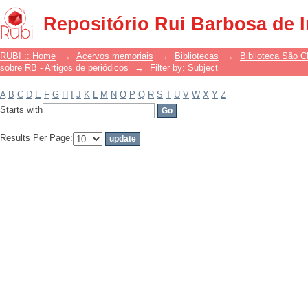
Filter by: Subject
Repositório Rui Barbosa de 
RUBI :: Home
→
Acervos memoriais
→
Bibliotecas
→
Biblioteca São 
sobre RB - Artigos de periódicos
→
Filter by: Subject
A
B
C
D
E
F
G
H
I
J
K
L
M
N
O
P
Q
R
S
T
U
V
W
X
Y
Z
Starts with
Results Per Page: