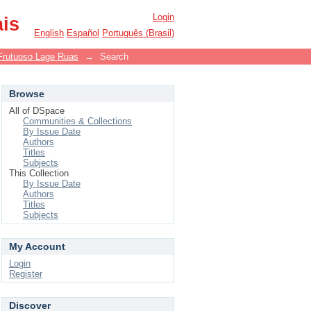
Login
ais
English
Español
Português (Brasil)
Frutuoso Lage Ruas
→
Search
Browse
All of DSpace
Communities & Collections
By Issue Date
Authors
Titles
Subjects
This Collection
By Issue Date
Authors
Titles
Subjects
My Account
Login
Register
Discover