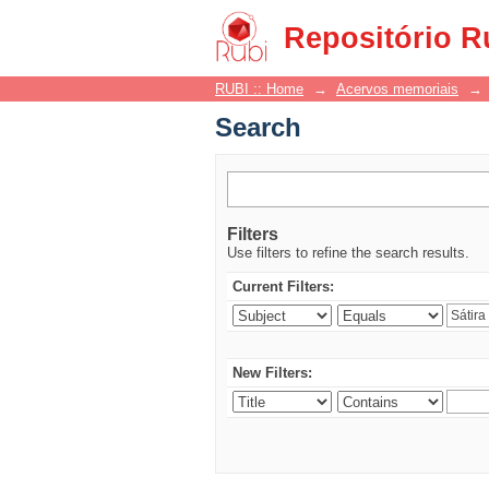
Search
Repositório R
RUBI :: Home
→
Acervos memoriais
→
Search
Filters
Use filters to refine the search results.
Current Filters:
New Filters: