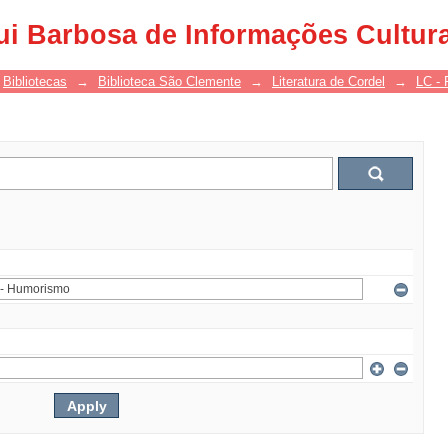
ui Barbosa de Informações Cultur
Bibliotecas
→
Biblioteca São Clemente
→
Literatura de Cordel
→
LC - 