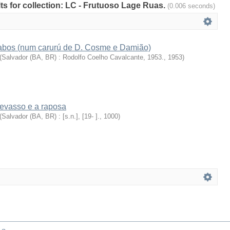
ults for collection: LC - Frutuoso Lage Ruas.
(0.006 seconds)
abos (num carurú de D. Cosme e Damião)
(
Salvador (BA, BR) : Rodolfo Coelho Cavalcante, 1953.
,
1953
)
devasso e a raposa
(
Salvador (BA, BR) : [s.n.], [19- ].
,
1000
)