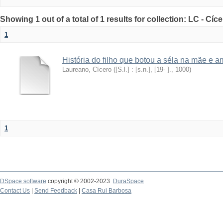
Showing 1 out of a total of 1 results for collection: LC - Cí
1
História do filho que botou a séla na mãe e 
Laureano, Cícero
(
[S.l.] : [s.n.], [19- ].
,
1000
)
1
DSpace software
copyright © 2002-2023
DuraSpace
Contact Us
|
Send Feedback
|
Casa Rui Barbosa