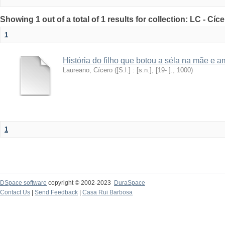
Showing 1 out of a total of 1 results for collection: LC - Cí
1
História do filho que botou a séla na mãe e 
Laureano, Cícero
(
[S.l.] : [s.n.], [19- ].
,
1000
)
1
DSpace software
copyright © 2002-2023
DuraSpace
Contact Us
|
Send Feedback
|
Casa Rui Barbosa