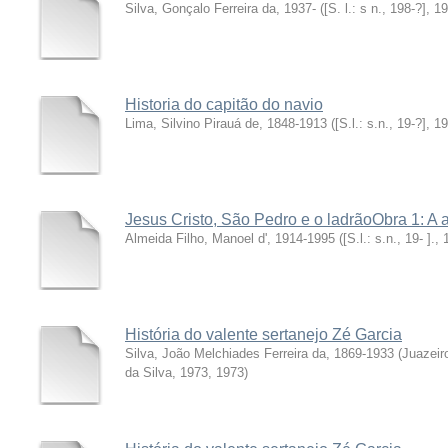
Silva, Gonçalo Ferreira da, 1937-
(
[S. l.: s n., 198-?]
,
19
Historia do capitão do navio
Lima, Silvino Pirauá de, 1848-1913
(
[S.l.: s.n., 19-?]
,
19
Jesus Cristo, São Pedro e o ladrãoObra 1: A 
Almeida Filho, Manoel d', 1914-1995
(
[S.l.: s.n., 19- ].
,
História do valente sertanejo Zé Garcia
Silva, João Melchiades Ferreira da, 1869-1933
(
Juazeir
da Silva, 1973
,
1973
)