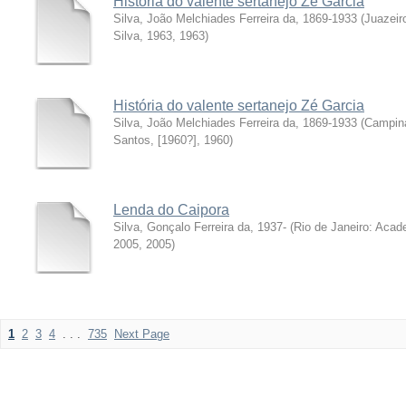
História do valente sertanejo Zé Garcia
Silva, João Melchiades Ferreira da, 1869-1933
(
Juazeir
Silva, 1963
,
1963
)
História do valente sertanejo Zé Garcia
Silva, João Melchiades Ferreira da, 1869-1933
(
Campina
Santos, [1960?]
,
1960
)
Lenda do Caipora
Silva, Gonçalo Ferreira da, 1937-
(
Rio de Janeiro: Acade
2005
,
2005
)
1
2
3
4
. . .
735
Next Page