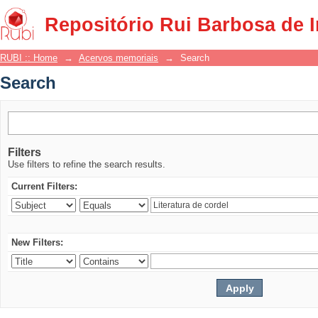
Search
Repositório Rui Barbosa de 
RUBI :: Home
→
Acervos memoriais
→
Search
Search
Filters
Use filters to refine the search results.
Current Filters:
New Filters: