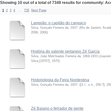
Showing 10 out of a total of 7349 results for community: A
1
2
3
4
. . .
735
Next Page
Lampião: o capitão do cangaço
Silva, Gonçalo Ferreira da, 1937-
(
Rio de Janeiro: Acade
2006
,
2006
)
História do valente sertanejo Zé Garcia
Silva, João Melchiades Ferreira da, 1869-1933
(
Juazeir
Silva,[1970?]
,
1970
)
Historiologia da Feira Nordestina
Silva, Gonçalo Ferreira da, 1937-
(
[S.l.: s.n., 200-?]
,
20
Zé Baiano o ferrador de gente