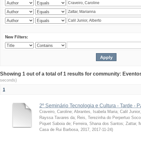
New Filters:
Showing 1 out of a total of 1 results for community: Evento
seconds)
1
2º Seminário Tecnologia e Cultura - Tarde - P
Craveiro, Caroline
;
Abrantes, Isabela Maria
;
Calil Junior
Rayssa Tavares da
;
Reis, Terezinha do Perpertuo Soc
Piquet Saboia de
;
Ferreira, Shana dos Santos
;
Zattar, 
Casa de Rui Barbosa, 2017
,
2017-11-24
)