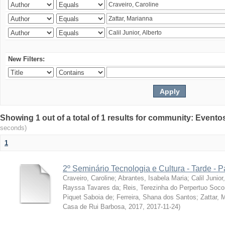
New Filters:
Showing 1 out of a total of 1 results for community: Evento
seconds)
1
2º Seminário Tecnologia e Cultura - Tarde - P
Craveiro, Caroline
;
Abrantes, Isabela Maria
;
Calil Junior
Rayssa Tavares da
;
Reis, Terezinha do Perpertuo Soc
Piquet Saboia de
;
Ferreira, Shana dos Santos
;
Zattar, 
Casa de Rui Barbosa, 2017
,
2017-11-24
)