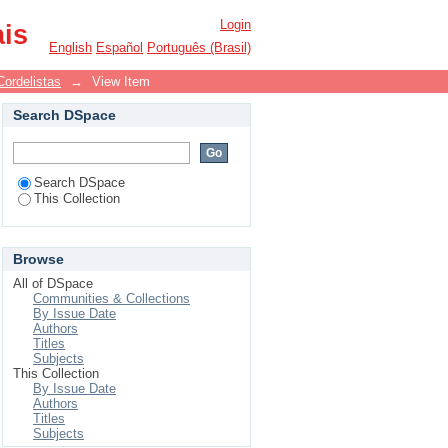
e Jequié
Login
ais
English
Español
Português (Brasil)
Cordelistas
→
View Item
Search DSpace
Search DSpace
This Collection
Browse
All of DSpace
Communities & Collections
By Issue Date
Authors
Titles
Subjects
This Collection
By Issue Date
Authors
Titles
Subjects