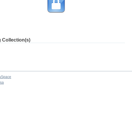
 Collection(s)
aSpace
osa