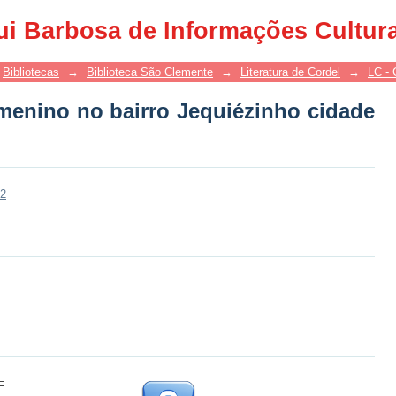
menino no bairro Jequiézinho cidade d
ui Barbosa de Informações Cultur
Bibliotecas
→
Biblioteca São Clemente
→
Literatura de Cordel
→
LC - 
menino no bairro Jequiézinho cidade
12
F