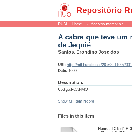
A cabra que teve um 
Repositório R
RUBI :: Home
→
Acervos memoriais
→
A cabra que teve um 
de Jequié
Santos, Erondino José dos
URI:
http://hdl.handle.net/20.500.11997/99
Date:
1000
Description:
Código:FQANMO
Show full item record
Files in this item
Name:
LC1534.PD