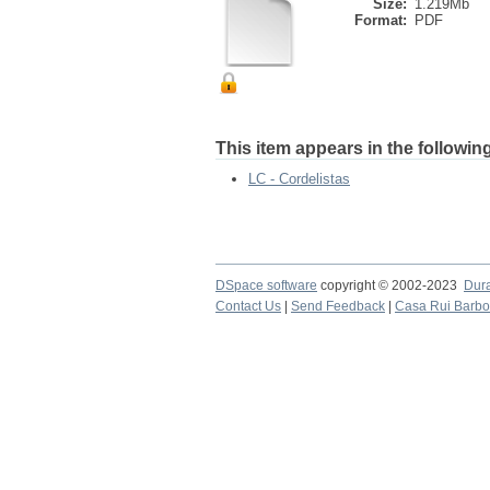
Size:
1.219Mb
Format:
PDF
This item appears in the following
LC - Cordelistas
DSpace software
copyright © 2002-2023
Dur
Contact Us
|
Send Feedback
|
Casa Rui Barb