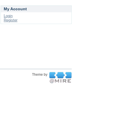
My Account
Login
Register
Theme by