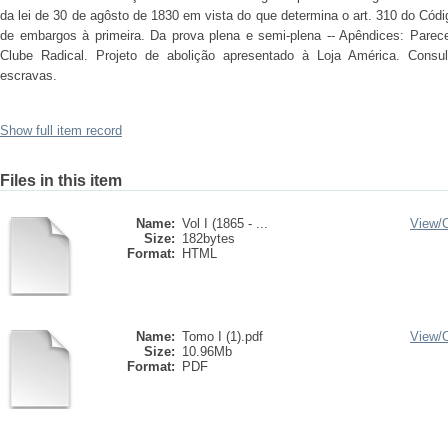
da lei de 30 de agôsto de 1830 em vista do que determina o art. 310 do Códig
de embargos à primeira. Da prova plena e semi-plena -- Apêndices: Parece
Clube Radical. Projeto de abolição apresentado à Loja América. Consul
escravas.
Show full item record
Files in this item
Name:
Vol I (1865 - ...
View/
Size:
182bytes
Format:
HTML
Name:
Tomo I (1).pdf
View/
Size:
10.96Mb
Format:
PDF