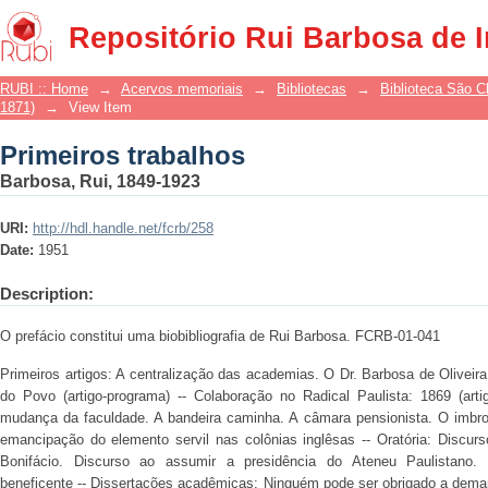
Primeiros trabalhos
Repositório Rui Barbosa de 
RUBI :: Home
→
Acervos memoriais
→
Bibliotecas
→
Biblioteca São 
1871)
→
View Item
Primeiros trabalhos
Barbosa, Rui, 1849-1923
URI:
http://hdl.handle.net/fcrb/258
Date:
1951
Description:
O prefácio constitui uma biobibliografia de Rui Barbosa. FCRB-01-041
Primeiros artigos: A centralização das academias. O Dr. Barbosa de Oliveir
do Povo (artigo-programa) -- Colaboração no Radical Paulista: 1869 (art
mudança da faculdade. A bandeira caminha. A câmara pensionista. O imbr
emancipação do elemento servil nas colônias inglêsas -- Oratória: Discur
Bonifácio. Discurso ao assumir a presidência do Ateneu Paulistano
beneficente -- Dissertações acadêmicas: Ninguém pode ser obrigado a deman