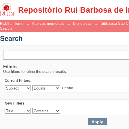
Search
Repositório Rui Barbosa de 
RUBI :: Home
→
Acervos memoriais
→
Bibliotecas
→
Biblioteca São 
Search
Search
Filters
Use filters to refine the search results.
Current Filters:
New Filters: