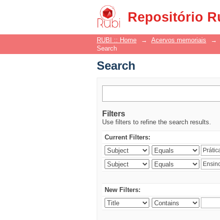
Search
Repositório R
RUBI :: Home
→
Acervos memoriais
→
Search
Search
Filters
Use filters to refine the search results.
Current Filters:
New Filters: