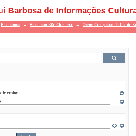
ui Barbosa de Informações Cultur
Bibliotecas
→
Biblioteca São Clemente
→
Obras Completas de Rui de B