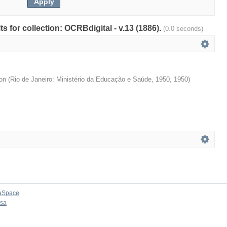
ts for collection: OCRBdigital - v.13 (1886).
(0.0 seconds)
on
(
Rio de Janeiro: Ministério da Educação e Saúde, 1950
,
1950
)
aSpace
osa