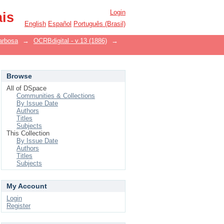
Login
ais
English
Español
Português (Brasil)
arbosa
→
OCRBdigital - v.13 (1886)
→
Browse
All of DSpace
Communities & Collections
By Issue Date
Authors
Titles
Subjects
This Collection
By Issue Date
Authors
Titles
Subjects
My Account
Login
Register